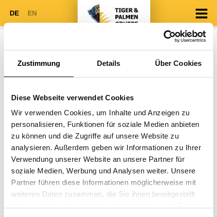
DE
EN
Newsletter
Zustimmung
Details
Über Cookies
Diese Webseite verwendet Cookies
IMMER AUF DEM NEUSTEN STAND
Wir verwenden Cookies, um Inhalte und Anzeigen zu
Bleiben Sie ganz bequem auf dem Laufenden über Neuigkeiten
personalisieren, Funktionen für soziale Medien anbieten
rund um die Tiger & Palmen Gruppe.
zu können und die Zugriffe auf unsere Website zu
analysieren. Außerdem geben wir Informationen zu Ihrer
Verwendung unserer Website an unsere Partner für
soziale Medien, Werbung und Analysen weiter. Unsere
Partner führen diese Informationen möglicherweise mit
weiteren Daten zusammen, die Sie ihnen bereitgestellt
haben oder die sie im Rahmen Ihrer Nutzung der Dienste