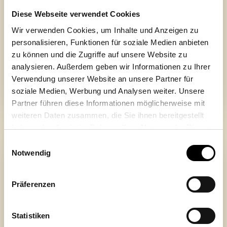
Diese Webseite verwendet Cookies
Wir verwenden Cookies, um Inhalte und Anzeigen zu
SOUSCHEF (M/W/D) FÜR DIE BANKETTKÜCHE/
personalisieren, Funktionen für soziale Medien anbieten
55.000 EURO JAHRESGEHALT INKL. ZUSCHLÄGE
zu können und die Zugriffe auf unsere Website zu
Ab sofort
analysieren. Außerdem geben wir Informationen zu Ihrer
Verwendung unserer Website an unsere Partner für
MEHR ERFAHREN
soziale Medien, Werbung und Analysen weiter. Unsere
Partner führen diese Informationen möglicherweise mit
weiteren Daten zusammen, die Sie ihnen bereitgestellt
haben oder die sie im Rahmen Ihrer Nutzung der Dienste
gesammelt haben. Sie können Ihre Einwilligung jederzeit
Einwilligungsauswahl
von der Cookie-Erklärung auf unserer
Datenschutzseite
Notwendig
ändern oder widerrufen.
Präferenzen
Statistiken